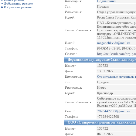
Категория:
Подшипники
Добавление резюме
Тип:
Продам
Избранные резюме
Разместил:
Отдел управления имущес
Город:
Республика Татарстан Каз
ПАО «Казаньоргсинтез» р
Вентиляционное оборудов
Текст объявления:
Противопожарное и охран
площадку «ONLINECONTRACT
11705.html или по телефо
E-mail:
meganelikvidi@mail.ru
Телефон:
(843)512-32-28, (843)533
Ссылка:
http://nelikvidi.com/org-p
Деревянные двутавровые балки для кар
Номер:
130733
Дата:
13.02.2022
Категория:
Строительные материалы 
Тип:
Продам
Разместил:
Игорь
Город:
Краснодар
Собственное производство
Текст объявления:
сушка\ влажность 8-12 % 
Высота от200 до360мм. Це
E-mail:
79284422508@mail.ru
Телефон:
+79284422508
ООО «Ставролен» реализует неликвиды
Номер:
130732
Дата:
06.02.2022