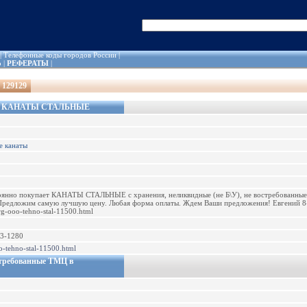
|
Телефонные коды городов России
|
о
|
РЕФЕРАТЫ
|
 129129
пает КАНАТЫ СТАЛЬНЫЕ
е канаты
янно покупает КАНАТЫ СТАЛЬНЫЕ с хранения, неликвидные (не Б\У), не востребованные н
Предложим самую лучшую цену. Любая форма оплаты. Ждем Ваши предложения! Евгений 8-9
org-ooo-tehno-stal-11500.html
53-1280
oo-tehno-stal-11500.html
стребованные ТМЦ в