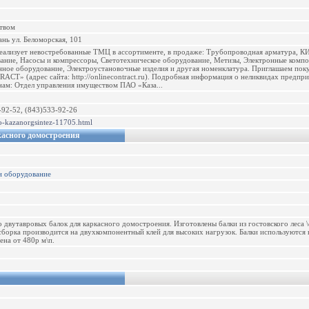
твом
ань ул. Беломорская, 101
еализует невостребованные ТМЦ в ассортименте, в продаже: Трубопроводная арматура, К
ание, Насосы и компрессоры, Светотехническое оборудование, Метизы, Электронные комп
ное оборудование, Электроустановочные изделия и другая номенклатура. Приглашаем поку
» (адрес сайта: http://onlinecontract.ru). Подробная информация о неликвидах предприяти
нам: Отдел управления имуществом ПАО «Каза...
-92-52, (843)533-92-26
ao-kazanorgsintez-11705.html
касного домостроения
и оборудование
 двутавровых балок для каркасного домостроения. Изготовлены балки из гостовского леса \с
сборка производится на двухкомпонентный клей для высоких нагрузок. Балки используются 
на от 480р м\п.