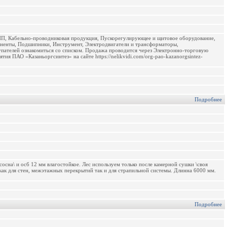
ИП, Кабельно-проводниковая продукция, Пускорегулирующее и щитовое оборудование,
оненты, Подшипники, Инструмент, Электродвигатели и трансформаторы,
пателей ознакомиться со списком. Продажа проводится через Электронно-торговую
я ПАО «Казаньоргсинтез» на сайте https://nelikvidi.com/org-pao-kazanorgsintez-
Подробнее
осна\ и осб 12 мм влагостойкое. Лес используем только после камерной сушки \своя
как для стен, межэтажных перекрытий так и для страпильной системы. Длинна 6000 мм.
Подробнее