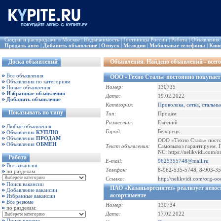
Скидки и распродажи в Москве
|
Недвижимость
|
Гостиницы России
|
Работа
|
Объявления
Продать авто
|
Добавить объявление
|
Отпуск
|
Мелодии
|
Мобильные телефоны
|
Кин
Доска объявлений
Объявления
. Найдено объявлений - всего
Все объявления
ООО «Техно Сталь» постоянно поку
Объявления по категориям
Номер:
130735
Новые объявления
Избранные объявления
Дата:
19.02.2022
Добавить объявление
Категория:
Проволока, сетка, стальны
Показывать по типу
Тип:
Продам
Разместил:
Евгений
Любые объявления
Город:
Белорецк
Объявления
КУПЛЮ
Объявления
ПРОДАМ
ООО «Техно Сталь» посто
Объявления
ОБМЕН
Текст объявления:
Самовывоз гарантируем. 
NC: https://nelikvidi.com/
Работа
E-mail:
9625355748@mail.ru
Все вакансии
Телефон:
8-962-535-5748, 8-903-3
по разделам:
Ссылка:
http://nelikvidi.com/org-o
Поиск вакансии
ПАО «Казаньоргсинтез» реализует нево
Добавление вакансии
ассортименте
Избранные вакансии
Все резюме
Номер:
130734
по разделам:
Дата:
17.02.2022
Поиск резюме