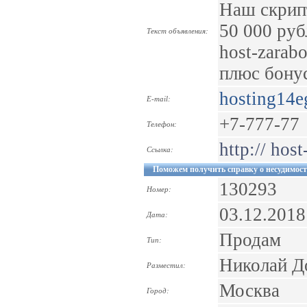
Наш скрипт
50 000 руб
Текст объявления:
host-zarab
плюс бонус
hosting14
E-mail:
+7-777-77
Телефон:
http:// hos
Ссылка:
Поможем получить справку о несудимос
130293
Номер:
03.12.2018
Дата:
Продам
Тип:
Николай Д
Разместил:
Москва
Город: