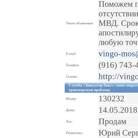
Поможем п
отсутстви
МВД. Сроки
Текст объявления:
апостилир
любую точк
vingo-mos
E-mail:
(916) 743-
Телефон:
http://vin
Ссылка:
Служба «ЭвакуаторЛюкс»: самое операт
транспортную проблему.
130232
Номер:
14.05.2018
Дата:
Продам
Тип:
Юрий Серг
Разместил: