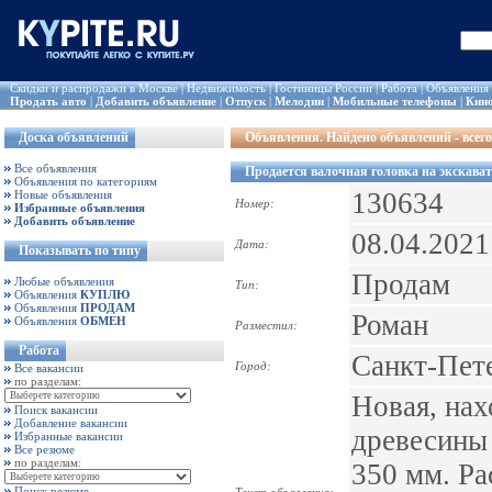
Скидки и распродажи в Москве
|
Недвижимость
|
Гостиницы России
|
Работа
|
Объявления
Продать авто
|
Добавить объявление
|
Отпуск
|
Мелодии
|
Мобильные телефоны
|
Кин
Доска объявлений
Объявления
. Найдено объявлений - всего
Все объявления
Продается валочная головка на экскава
Объявления по категориям
130634
Новые объявления
Номер:
Избранные объявления
Добавить объявление
08.04.2021
Дата:
Показывать по типу
Продам
Любые объявления
Тип:
Объявления
КУПЛЮ
Объявления
ПРОДАМ
Роман
Объявления
ОБМЕН
Разместил:
Работа
Санкт-Пет
Город:
Все вакансии
по разделам:
Новая, нах
Поиск вакансии
Добавление вакансии
древесины
Избранные вакансии
Все резюме
по разделам:
350 мм. Ра
Поиск резюме