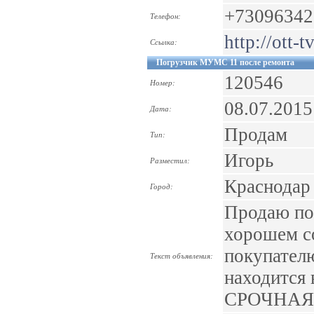
+73096342
Телефон:
http://ott-t
Ссылка:
Погрузчик МУМС 11 после ремонта
120546
Номер:
08.07.2015
Дата:
Продам
Тип:
Игорь
Разместил:
Краснодар
Город:
Продаю по
хорошем со
покупател
Текст объявления:
находится 
СРОЧНАЯ