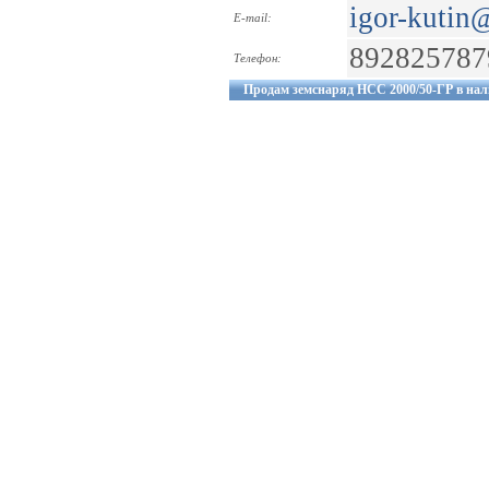
igor-kutin
E-mail:
892825787
Телефон:
Продам земснаряд НСС 2000/50-ГР в нал