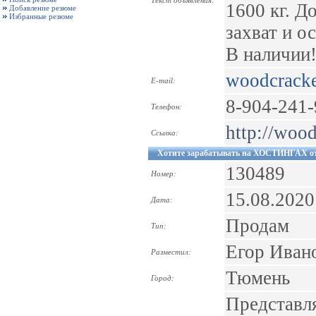
Текст объявления:
1600 кг. Д
Добавление резюме
Избранные резюме
захват и о
В наличии
woodcrack
E-mail:
8-904-241-
Телефон:
http://wood
Ссылка:
Хотите зарабатывать на ХОСТИНГАХ от 
130489
Номер:
15.08.2020
Дата:
Продам
Тип:
Егор Иван
Разместил:
Тюмень
Город:
Представ