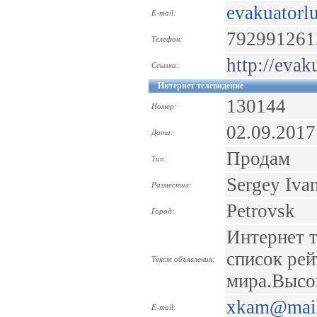
evakuatorl
E-mail:
792991261
Телефон:
http://evak
Ссылка:
Интернет телевидение
130144
Номер:
02.09.2017
Дата:
Продам
Тип:
Sergey Iva
Разместил:
Petrovsk
Город:
Интернет 
список рей
Текст объявления:
мира.Высок
xkam@mail
E-mail: