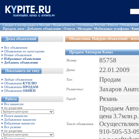
Скидки и распродажи в Москве
|
Недвижимость
|
Гостиницы России
|
Работа
|
Объявления
Продать авто
|
Добавить объявление
|
Отпуск
|
Мелодии
|
Мобильные телефоны
|
Кин
Доска объявлений
Объявления
. Найдено объявлений - всего
Все объявления
Объявления по категориям
Продаем Автокран Камаз
Новые объявления
85758
Избранные объявления
Номер:
Добавить объявление
22.01.2009
Дата:
Показывать по типу
Продам
Любые объявления
Тип:
Объявления
КУПЛЮ
Объявления
ПРОДАМ
Захаров Анат
Разместил:
Объявления
ОБМЕН
Рязань
Работа
Город:
Все вакансии
Продаем Автокр
по разделам:
цена 3.7млн.р
Поиск вакансии
Добавление вакансии
Осуществляем 
Избранные вакансии
Текст объявления:
Все резюме
910-505-53-09
по разделам:
Поиск резюме