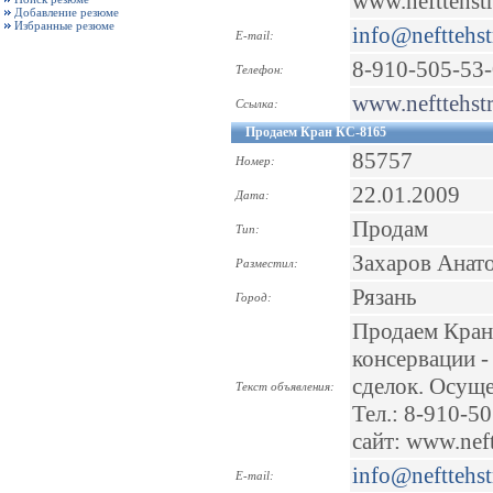
www.nefttehstr
Добавление резюме
Избранные резюме
info@nefttehst
E-mail:
8-910-505-53
Телефон:
www.nefttehstr
Ссылка:
Продаем Кран КС-8165
85757
Номер:
22.01.2009
Дата:
Продам
Тип:
Захаров Анат
Разместил:
Рязань
Город:
Продаем Кран К
консервации -
сделок. Осуще
Текст объявления:
Тел.: 8-910-50
сайт: www.neft
info@nefttehst
E-mail: