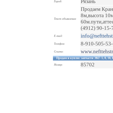
Рязань
Город:
Продаем Кран 
8м,высота 10м,
Текст объявления:
60м.пути,аттес
(4912) 90-15-7
info@nefttehst
E-mail:
8-910-505-53
Телефон:
www.nefttehstr
Ссылка:
Продам и куплю: запчасти ЭКГ-5, 8, 10
85702
Номер: