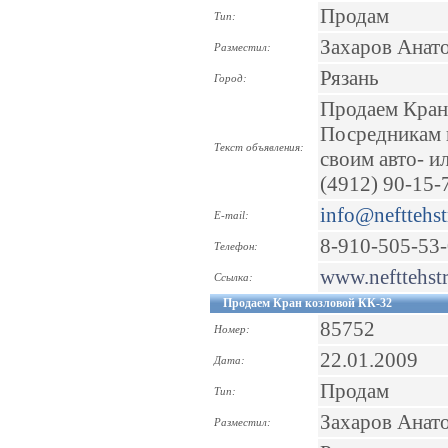
Продам
Тип:
Захаров Анат
Разместил:
Рязань
Город:
Продаем Кран 
Посредникам 
Текст объявления:
своим авто- и
(4912) 90-15-7
info@nefttehst
E-mail:
8-910-505-53
Телефон:
www.nefttehstr
Ссылка:
Продаем Кран козловой КК-32
85752
Номер:
22.01.2009
Дата:
Продам
Тип:
Захаров Анат
Разместил: