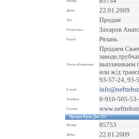
85754
Номер:
22.01.2009
Дата:
Продам
Тип:
Захаров Анат
Разместил:
Рязань
Город:
Продаем Сваеб
заводе,трубча
выплачиваем п
Текст объявления:
или ж/д транс
93-57-24, 93-5
info@nefttehst
E-mail:
8-910-505-53
Телефон:
www.nefttehstr
Ссылка:
Продам Кран Дэк-251
85753
Номер:
22.01.2009
Дата: