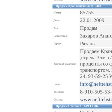
Продаем Кран башенный КБ-408
85755
Номер:
22.01.2009
Дата:
Продам
Тип:
Захаров Анат
Разместил:
Рязань
Город:
Продаем Кран 
,стрела 35м. 
проценты со с
Текст объявления:
транспортом. 
24, 93-59-25 W
info@nefttehst
E-mail:
8-910-505-53
Телефон:
www.nefttehstr
Ссылка:
Продаем Сваебой СП-49 Т130Б