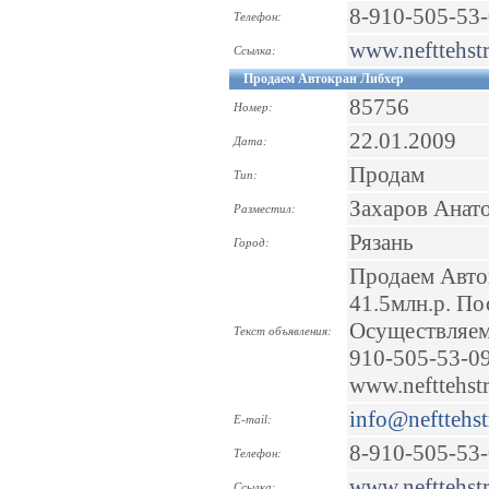
8-910-505-53
Телефон:
www.nefttehstr
Ссылка:
Продаем Автокран Либхер
85756
Номер:
22.01.2009
Дата:
Продам
Тип:
Захаров Анат
Разместил:
Рязань
Город:
Продаем Авток
41.5млн.р. По
Осуществляем 
Текст объявления:
910-505-53-09
www.nefttehstr
info@nefttehst
E-mail:
8-910-505-53
Телефон:
www.nefttehstr
Ссылка: