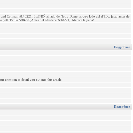
e and Company&#8221;.EstГѓВЎ al lado de Notre-Dame, al otro lado del rГѓВ­o, justo antes de
 la pelГѓВ­cula &#8220;Antes del Atardecer&#8221;. Merece la pena!
Подробнее
attention to detail you put into this article.
Подробнее