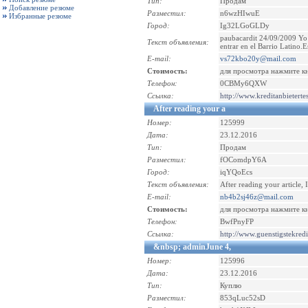
Тип:
Продам
Добавление резюме
Разместил:
n6wzHIwuE
Избранные резюме
Город:
Ig32LGoGLDy
paubacardit 24/09/2009 Yo 
Текст объявления:
entrar en el Barrio Latino
E-mail:
vs72kbo20y@mail.com
Стоимость:
для просмотра нажмите к
Телефон:
0CBMy6QXW
Ссылка:
http://www.kreditanbieterte
After reading your a
Номер:
125999
Дата:
23.12.2016
Тип:
Продам
Разместил:
fOComdpY6A
Город:
iqYQoEcs
Текст объявления:
After reading your article,
E-mail:
nb4b2sj46z@mail.com
Стоимость:
для просмотра нажмите к
Телефон:
BwfPnyFP
Ссылка:
http://www.guenstigstekred
&nbsp; adminJune 4,
Номер:
125996
Дата:
23.12.2016
Тип:
Куплю
Разместил:
853qLuc52sD