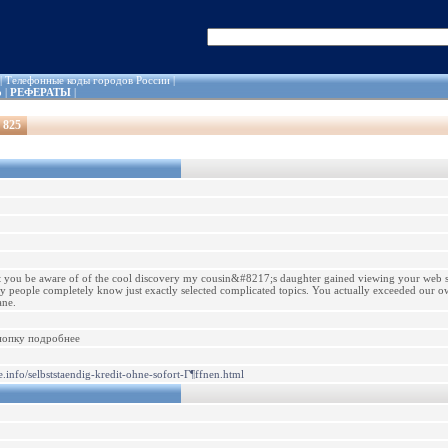
|
Телефонные коды городов России
|
о
|
РЕФЕРАТЫ
|
 825
t you be aware of of the cool discovery my cousin&#8217;s daughter gained viewing your web sit
y people completely know just exactly selected complicated topics. You actually exceeded our ow
ane.
нопку подробнее
e.info/selbststaendig-kredit-ohne-sofort-Г¶ffnen.html