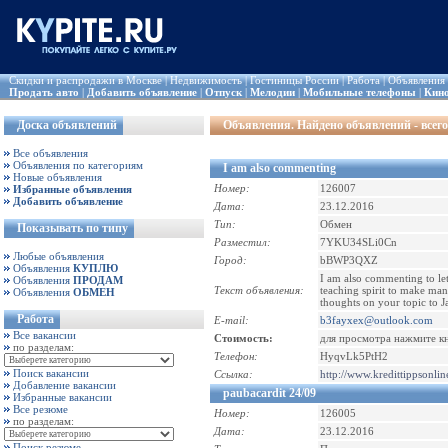
Скидки и распродажи в Москве
|
Недвижимость
|
Гостиницы России
|
Работа
|
Объявления
Продать авто
|
Добавить объявление
|
Отпуск
|
Мелодии
|
Мобильные телефоны
|
Кин
Доска объявлений
Объявления
. Найдено объявлений - всего
Все объявления
Объявления по категориям
I am also commenting
Новые объявления
Номер:
126007
Избранные объявления
Добавить объявление
Дата:
23.12.2016
Тип:
Обмен
Показывать по типу
Разместил:
7YKU34SLi0Cn
Любые объявления
Город:
bBWP3QXZ
Объявления
КУПЛЮ
I am also commenting to le
Объявления
ПРОДАМ
Текст объявления:
teaching spirit to make man
Объявления
ОБМЕН
thoughts on your topic to J
Работа
E-mail:
b3fayxex@outlook.com
Все вакансии
Стоимость:
для просмотра нажмите к
по разделам:
Телефон:
HyqvLk5PtH2
Поиск вакансии
Ссылка:
http://www.kredittippsonlin
Добавление вакансии
paubacardit 24/09
Избранные вакансии
Все резюме
Номер:
126005
по разделам:
Дата:
23.12.2016
Поиск резюме