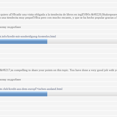
quiero aГѓВ±adir una visita obligada a la tiendecita de libros en inglГѓВ©s &#8220;Shakespear
.Es una tiendecita muy pequeГѓВ±a pero con mucho encanto, y que se ha hecho popular gracias a
нопку подробнее
st.info/kredit-mit-sondertilgung-kostenlos.html
 I&#8217;m compelling to share your points on this topic. You have done a very good job with your 
нопку подробнее
ite.club/kredit-aus-dem-europГ¤ischen-ausland.html