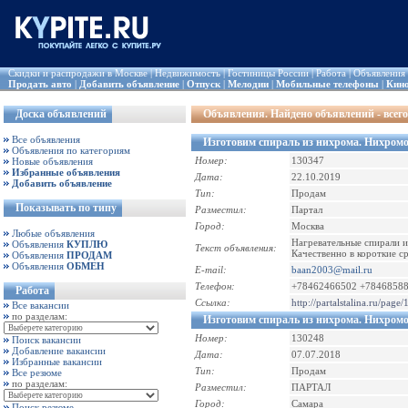
Скидки и распродажи в Москве
|
Недвижимость
|
Гостиницы России
|
Работа
|
Объявления
Продать авто
|
Добавить объявление
|
Отпуск
|
Мелодии
|
Мобильные телефоны
|
Кин
Доска объявлений
Объявления
. Найдено объявлений - всего
Все объявления
Изготовим спираль из нихрома. Нихром
Объявления по категориям
Номер:
130347
Новые объявления
Избранные объявления
Дата:
22.10.2019
Добавить объявление
Тип:
Продам
Показывать по типу
Разместил:
Партал
Город:
Москва
Любые объявления
Нагревательные спирали и
Объявления
КУПЛЮ
Текст объявления:
Качественно в короткие с
Объявления
ПРОДАМ
Объявления
ОБМЕН
E-mail:
baan2003@mail.ru
Телефон:
+78462466502 +7846858
Работа
Ссылка:
http://partalstalina.ru/page/
Все вакансии
по разделам:
Изготовим спираль из нихрома. Нихром
Номер:
130248
Поиск вакансии
Добавление вакансии
Дата:
07.07.2018
Избранные вакансии
Тип:
Продам
Все резюме
по разделам:
Разместил:
ПАРТАЛ
Город:
Самара
Поиск резюме