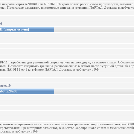
з нихрома марка Х20Н80 или Х15Н60. Нихром только российского производства, высокого 
роки. Предлагаем заказывать нихромовые спирали в компании ПАРТАЛ. Доставка в любую точу
26
 (сварка чугуна)
-11 разработана для ремонтной сварки чугуна на холодную, на основе никеля. Обеспечив
том. Позволяет заваривать трещины, расположенные в любом месте чугунной детали без пр
упить ПАНЧ 11 от 1 кг в фирме ПАРТАЛ. Доставка в любую точу РФ.
e/item/19
н60, х20н80
нихромовая из прецизионных сплавов с высоким электрическим сопротивлением, нихром
агревательных и резисторных элементов, в качестве жаропрочного сплава и химически стой
ставка в любую точу РФ.