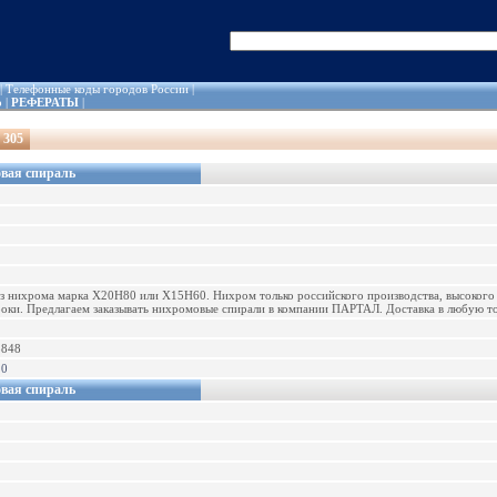
|
Телефонные коды городов России
|
о
|
РЕФЕРАТЫ
|
 305
овая спираль
з нихрома марка Х20Н80 или Х15Н60. Нихром только российского производства, высокого 
роки. Предлагаем заказывать нихромовые спирали в компании ПАРТАЛ. Доставка в любую точу
8848
10
овая спираль