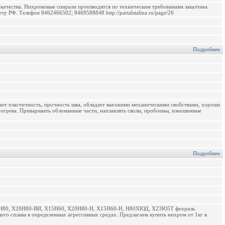
качества. Нихромовые спирали производятся по техническим требованиям заказчика.
 РФ. Телефон 8462466502; 8469588848 http://partalstalina.ru/page/26
Подробнее
ает пластичность, прочность шва, обладает высокими механическими свойствами, хорошо
огрева. Приваривать обломанные части, наплавлять сколы, пробоины, изношенные
Подробнее
 Х20Н80, Х20Н80-ВИ, Х15Н60, Х20Н80-Н, Х15Н60-Н, Н80ХЮД, Х23Ю5Т фехраль.
кого сплава в определенных агрессивных средах. Предлагаем купить нихром от 1кг в