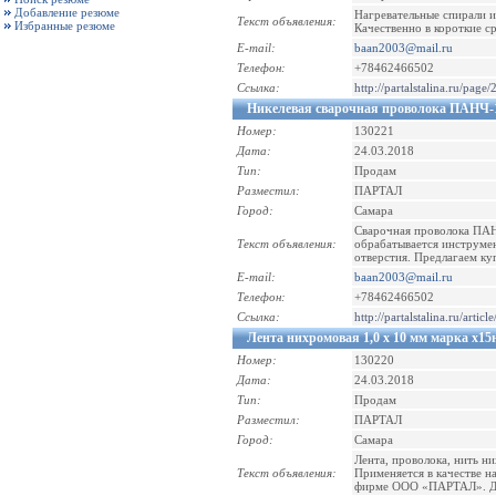
Добавление резюме
Нагревательные спирали и
Текст объявления:
Избранные резюме
Качественно в короткие с
E-mail:
baan2003@mail.ru
Телефон:
+78462466502
Ссылка:
http://partalstalina.ru/page/
Никелевая сварочная проволока ПАНЧ-11
Номер:
130221
Дата:
24.03.2018
Тип:
Продам
Разместил:
ПАРТАЛ
Город:
Самара
Сварочная проволока ПАНЧ
Текст объявления:
обрабатывается инструмен
отверстия. Предлагаем к
E-mail:
baan2003@mail.ru
Телефон:
+78462466502
Ссылка:
http://partalstalina.ru/articl
Лента нихромовая 1,0 х 10 мм марка х15
Номер:
130220
Дата:
24.03.2018
Тип:
Продам
Разместил:
ПАРТАЛ
Город:
Самара
Лента, проволока, нить 
Текст объявления:
Применяется в качестве н
фирме ООО «ПАРТАЛ». До