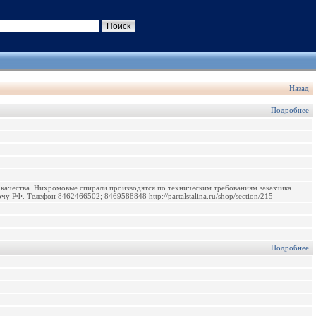
Назад
Подробнее
качества. Нихромовые спирали производятся по техническим требованиям заказчика.
 РФ. Телефон 8462466502; 8469588848 http://partalstalina.ru/shop/section/215
Подробнее