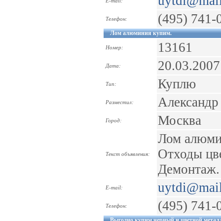
uytdi@mail
E-mail:
(495) 741-
Телефон:
Лом алюминия купим.
13161
Номер:
20.03.2007
Дата:
Куплю
Тип:
Александр
Разместил:
Москва
Город:
Лом алюми
Отходы цв
Текст объявления:
Демонтаж. 
uytdi@mail
E-mail:
(495) 741-
Телефон:
Выгодно купим черный и цветной метал