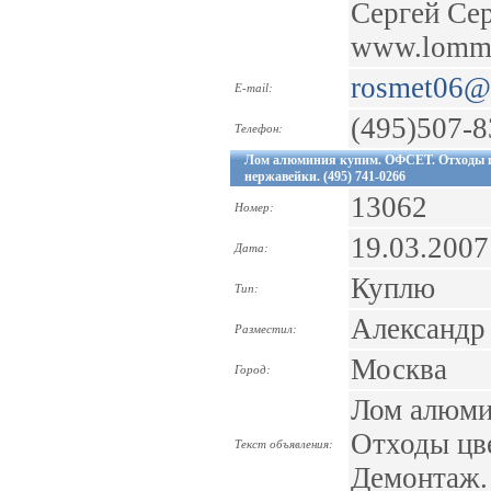
Сергей Сер
www.lommet
rosmet06@
E-mail:
(495)507-8
Телефон:
Лом алюминия купим. ОФСЕТ. Отходы ц
нержавейки. (495) 741-0266
13062
Номер:
19.03.2007
Дата:
Куплю
Тип:
Александр
Разместил:
Москва
Город:
Лом алюми
Отходы цв
Текст объявления:
Демонтаж. 