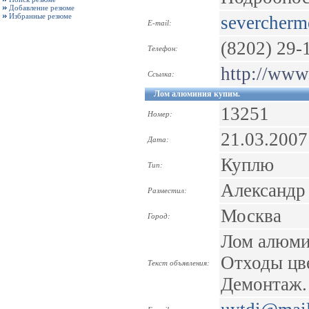
Добавление резюме
Избранные резюме
severcherm
E-mail:
(8202) 29-
Телефон:
http://www
Ссылка:
Лом алюминия купим.
13251
Номер:
21.03.2007
Дата:
Куплю
Тип:
Александр
Разместил:
Москва
Город:
Лом алюми
Отходы цв
Текст объявления:
Демонтаж. 