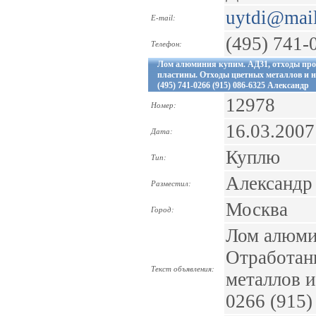
uytdi@mail
E-mail:
(495) 741-
Телефон:
Лом алюминия купим. АД31, отходы пр
пластины. Отходы цветных металлов и н
(495) 741-0266 (915) 086-6325 Александр
12978
Номер:
16.03.2007
Дата:
Куплю
Тип:
Александр
Разместил:
Москва
Город:
Лом алюми
Отработан
Текст объявления:
металлов и
0266 (915)