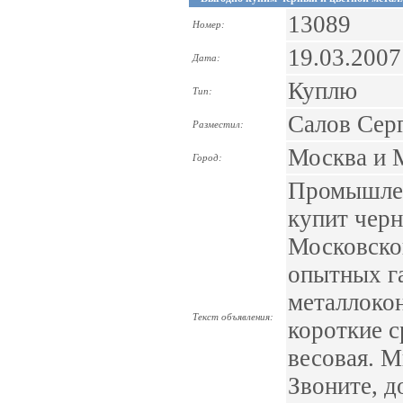
13089
Номер:
19.03.2007
Дата:
Куплю
Тип:
Салов Сер
Разместил:
Москва и
Город:
Промышле
купит черн
Московско
опытных га
металлокон
Текст объявления:
короткие с
весовая. М
Звоните, д