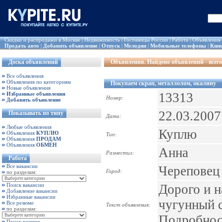
Скидки и распродажи в Москве
|
Недвижимость
|
Гостиницы России
|
Работа
|
Объявления
Продать авто
|
Добавить объявление
|
Отпуск
|
Мелодии
|
Мобильные телефоны
|
Кин
Доска объявлений
Объявления
. Найдено объявлений - всего
Все объявления
Объявления по категориям
Покупаем скрап, металлолом, окалину
Новые объявления
13313
Избранные объявления
Номер:
Добавить объявление
22.03.2007
Показывать по типу
Дата:
Любые объявления
Куплю
Объявления
КУПЛЮ
Тип:
Объявления
ПРОДАМ
Объявления
ОБМЕН
Анна
Разместил:
Работа
Все вакансии
Череповец
Город:
по разделам:
Поиск вакансии
Дорого и н
Добавление вакансии
Избранные вакансии
чугунный с
Все резюме
Текст объявления:
по разделам:
Подробност
Поиск резюме