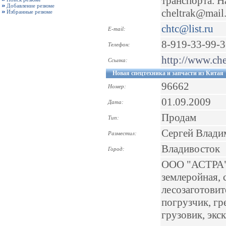
транспорта. Н
Добавление резюме
cheltrak@mail
Избранные резюме
chtc@list.ru
E-mail:
8-919-33-99-
Телефон:
http://www.che
Ссылка:
Новая спецтехника и запчасти из Китая
96662
Номер:
01.09.2009
Дата:
Продам
Тип:
Сергей Влади
Разместил:
Владивосток
Город:
ООО "АСТРА" 
землеройная, 
лесозаготовит
погрузчик, гр
грузовик, экс