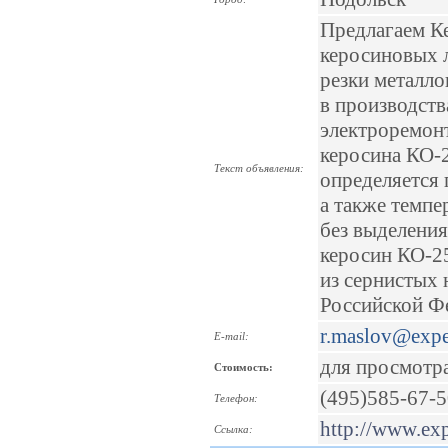
Предлагаем К
керосиновых л
резки металло
в производств
электроремонт
керосина КО-2
Текст объявления:
определяется
а также темпе
без выделения
керосин КО-2
из сернистых
Российской Ф
r.maslov@expe
E-mail:
для просмотр
Стоимость:
(495)585-67-
Телефон:
http://www.ex
Ссылка: