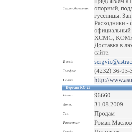
предлагаем к 
опорный, под
Текст объявления:
гусеницы. Зап
Расходники -
официальный 
XCMG, KOMA
Доставка в лю
сайте.
sergvic@astrac
E-mail:
(4232) 36-03-
Телефон:
http://www.ast
Ссылка:
Керосин КО-25
96660
Номер:
31.08.2009
Дата:
Продам
Тип:
Роман Маслов
Разместил:
Подольск
Город: