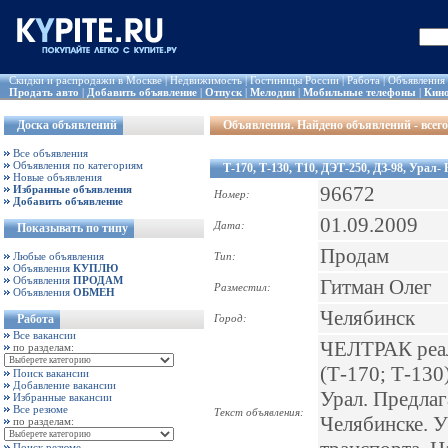
Скидки и распродажи в Москве
|
Недвижимость
|
Гостиницы России
|
Работа
|
Объявления
Продать авто
|
Добавить объявление
|
Отпуск
|
Мелодии
|
Мобильные телефоны
|
Кин
Доска объявлений
Объявления
. Найдено объявлений - всего
Все объявления
Объявления по категориям
Т-170, Т-130, Т10, ДЭТ-250, ДЗ-98, Урал
Новые объявления
96672
Избранные объявления
Номер:
Добавить объявление
01.09.2009
Дата:
Показывать по типу
Продам
Любые объявления
Тип:
Объявления
КУПЛЮ
Объявления
ПРОДАМ
Гитман Олег
Разместил:
Объявления
ОБМЕН
Челябинск
Работа
Город:
Все вакансии
ЧЕЛТРАК реали
по разделам:
(Т-170; Т-130
Поиск вакансии
Добавление вакансии
Урал. Предлаг
Избранные вакансии
Все резюме
Текст объявления:
Челябинске. 
по разделам:
Поиск резюме