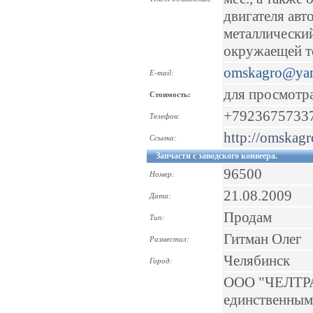
двигателя авт
металлический
окружаещей те
omskagro@yan
E-mail:
для просмотр
Стоимость:
+7923675733
Телефон:
http://omskagr
Ссылка:
Запчасти с заводского конвеера.
96500
Номер:
21.08.2009
Дата:
Продам
Тип:
Гитман Олег
Разместил:
Челябинск
Город:
ООО "ЧЕЛТРАК
единственным