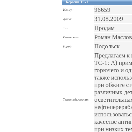
Керосин ТС-1
96659
Номер:
31.08.2009
Дата:
Продам
Тип:
Роман Маслов
Разместил:
Подольск
Город:
Предлагаем к
ТС-1: А) прим
горючего и о
также использ
при обжиге ст
различных дет
осветительных
Текст объявления:
нефтеперераб
использоватьс
качестве анти
при низких те