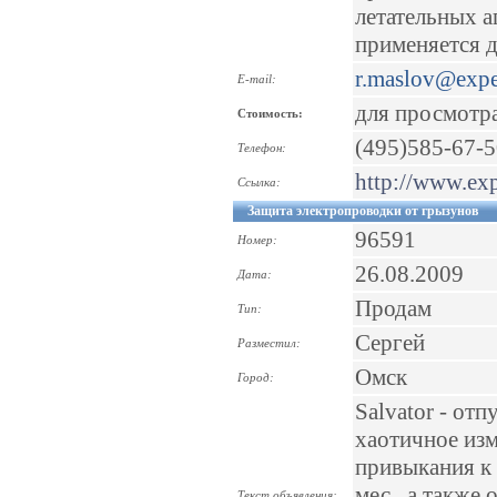
летательных а
применяется д
r.maslov@expe
E-mail:
для просмотр
Стоимость:
(495)585-67-
Телефон:
http://www.ex
Ссылка:
Защита электропроводки от грызунов
96591
Номер:
26.08.2009
Дата:
Продам
Тип:
Сергей
Разместил:
Омск
Город:
Salvator - отп
хаотичное изм
привыкания к 
мес., а также
Текст объявления: