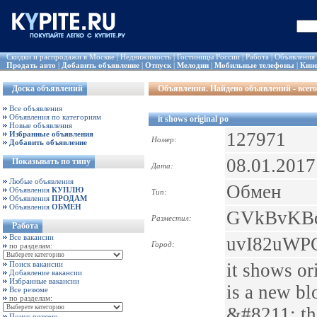
Скидки и распродажи в Москве
|
Недвижимость
|
Гостиницы России
|
Работа
|
Объявления
Продать авто
|
Добавить объявление
|
Отпуск
|
Мелодии
|
Мобильные телефоны
|
Кин
Доска объявлений
Объявления
. Найдено объявлений - всего
Все объявления
Объявления по категориям
it shows original po
Новые объявления
127971
Избранные объявления
Номер:
Добавить объявление
08.01.2017
Показывать по типу
Дата:
Любые объявления
Обмен
Объявления
КУПЛЮ
Тип:
Объявления
ПРОДАМ
Объявления
ОБМЕН
GVkBvKB
Разместил:
Работа
Все вакансии
uvI82uWPG
Город:
по разделам:
Поиск вакансии
it shows or
Добавление вакансии
Избранные вакансии
is a new bl
Все резюме
по разделам:
&#8211; th
Поиск резюме