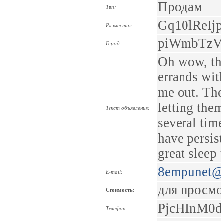
Продам
Тип:
Gq10lReIj
Разместил:
piWmbTz
Город:
Oh wow, th
errands wit
me out. The
letting the
Текст объявления:
several tim
have persis
great sleep
8empunet@
E-mail:
для просм
Стоимость:
PjcHInM0
Телефон: