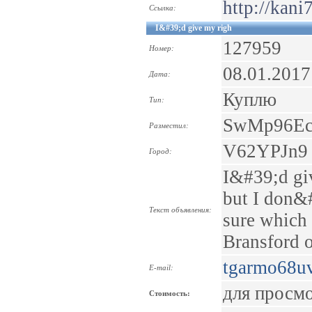
http://kani
Ссылка:
I&#39;d give my righ
127959
Номер:
08.01.2017
Дата:
Куплю
Тип:
SwMp96Ec
Разместил:
V62YPJn9
Город:
I&#39;d gi
but I don&#
Текст объявления:
sure which 
Bransford 
tgarmo68u
E-mail:
для просм
Стоимость: