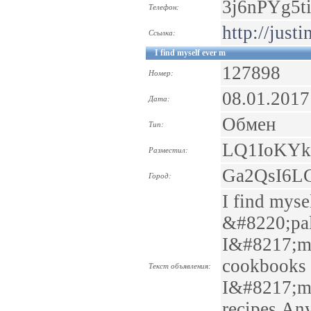
3j6nPYg5t
Телефон:
http://just
Ссылка:
I find myself ever m
127898
Номер:
08.01.2017
Дата:
Обмен
Тип:
LQ1IoKYk
Разместил:
Ga2QsI6L
Город:
I find mysel
&#8220;pal
I&#8217;m s
cookbooks 
Текст объявления:
I&#8217;m f
recipes.An