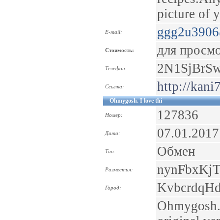
picture of
ggg2u3906
E-mail:
для просм
Стоимость:
2N1SjBrS
Телефон:
http://kani
Ссылка:
Ohmygosh. I love thi
127836
Номер:
07.01.2017
Дата:
Обмен
Тип:
nynFbxKj
Разместил:
KvbcrdqH
Город:
Ohmygosh. I