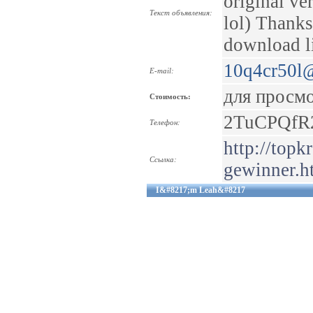
original ve
Текст объявления:
lol) Thanks
download l
10q4cr50l
E-mail:
для просм
Стоимость:
2TuCPQfR
Телефон:
http://topk
Ссылка:
gewinner.h
I&#8217;m Leah&#8217