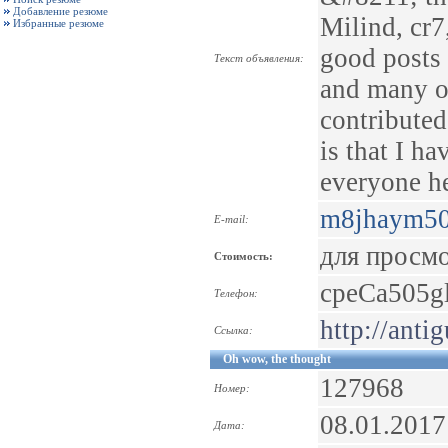
Добавление резюме
Milind, cr7
Избранные резюме
good posts 
Текст объявления:
and many ot
contributed
is that I h
everyone he
m8jhaym5
E-mail:
для просм
Стоимость:
cpeCa505g
Телефон:
http://anti
Ссылка:
Oh wow, the thought
127968
Номер:
08.01.2017
Дата: