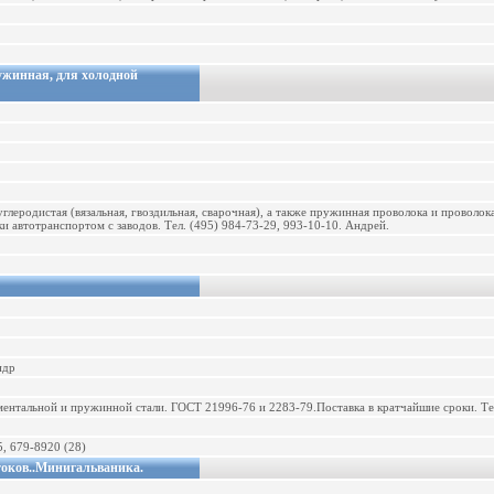
ужинная, для холодной
глеродистая (вязальная, гвоздильная, сварочная), а также пружинная проволока и проволок
 автотранспортом с заводов. Тел. (495) 984-73-29, 993-10-10. Андрей.
ндр
ентальной и пружинной стали. ГОСТ 21996-76 и 2283-79.Поставка в кратчайшие сроки. Тел
5, 679-8920 (28)
токов..Минигальваника.