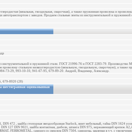
глеродистая (вязальная, гвоздильная, сварочная), а также пружинная проволока и проволок
 автотранспортом с заводов. Продаем стальные ленты из инструментальной и пружинной с
ндр
з инструментальной и пружинной стали. ГОСТ 21996-76 и ГОСТ 2283-79. Производство Мин
 проволоку стальную низкоуглеродистую (вязальную, гвоздильную, сварочную), а также п
 984-73-29, 993-10-10, 941-67-95, 679-89-20. Андрей, Владимир, Александр.
5, 679-8920 (28)
ка шестигранная оцинкованная
, DIN 472 , шайба стопорная звездообразная Starlock, винт мебельный, гайка DIN 1624 ус
 DIN 127 DIN 9021, шайба контактная, дюбели, штанга DIN 975, нержавеющий крепеж А2,А
RMAT, FERROMETAL, саморез со сверлом DIN 7504, саморезы, заклепки в т.ч. с увеличенной 