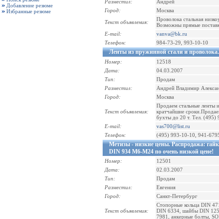
Разместил:
Андрей
Добавление резюме
Город:
Москва
Избранные резюме
Проволока стальная низкоу
Текст объявления:
Возможны прямые поставки
E-mail:
vanva@bk.ru
Телефон:
984-73-29, 993-10-10
Ленты из пружинной стали и проволока.
Номер:
12518
Дата:
04.03.2007
Тип:
Продам
Разместил:
Андрей Владимир Алекса
Город:
Москва
Продаем стальные ленты и
Текст объявления:
кратчайшие сроки.Продаем
бухты до 20 т. Тел. (495)
E-mail:
vas700@list.ru
Телефон:
(495) 993-10-10, 941-679
Метизы - низкие цены. Распродажа: гай
DIN 934 М6-М24 по очень низкой цене!
Номер:
12501
Дата:
02.03.2007
Тип:
Продам
Разместил:
Евгения
Город:
Санкт-Петербург
Cтопорные кольца DIN 471
Текст объявления:
DIN 6334, шайбы DIN 125
7981, анкерные болты, SO