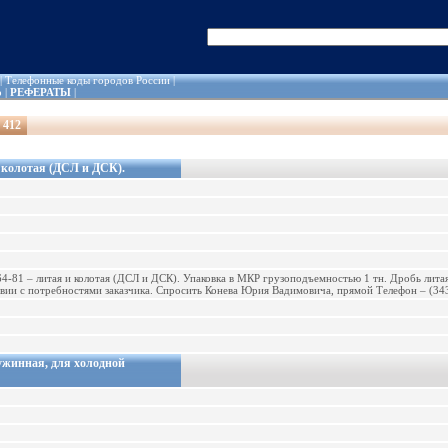
|
Телефонные коды городов России
|
о
|
РЕФЕРАТЫ
|
 412
 колотая (ДСЛ и ДСК).
-81 – литая и колотая (ДСЛ и ДСК). Упаковка в МКР грузоподъемностью 1 тн. Дробь литая 
твии с потребностями заказчика. Спросить Конева Юрия Вадимовича, прямой Телефон – (343)
ужинная, для холодной