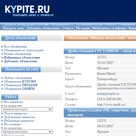
Скидки и распродажи в Москве
|
Недвижимость
|
Гостиницы России
|
Работа
|
Объявления
Продать авто
|
Добавить объявление
|
Отпуск
|
Мелодии
|
Мобильные телефоны
|
Кин
Доска объявлений
Объявления
. Найдено объявлений - всего
Все объявления
Объявления по категориям
Дробь стальная ГОСТ11964-81 – литая и
Новые объявления
Номер:
12725
Избранные объявления
Добавить объявление
Дата:
14.03.2007
Тип:
Продам
Показывать по типу
Разместил:
Конев Юрий
Любые объявления
Город:
Екатеринбург
Объявления
КУПЛЮ
Дробь стальная ГОСТ11964
Объявления
ПРОДАМ
Текст объявления:
характеристик в соответс
Объявления
ОБМЕН
E-mail:
mang@mptk.ru
Работа
Телефон:
(343) 268-80-60;
Все вакансии
Ссылка:
http://www.mptk.ru/
по разделам:
Проволока стальная (ОК, сварочная, пр
Поиск вакансии
высадки).
Добавление вакансии
Избранные вакансии
Номер:
12570
Все резюме
Дата:
06.03.2007
по разделам:
Тип:
Продам
Поиск резюме