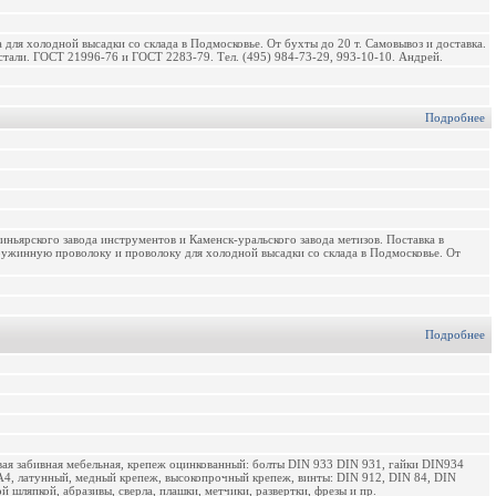
а для холодной высадки со склада в Подмосковье. От бухты до 20 т. Самовывоз и доставка.
тали. ГОСТ 21996-76 и ГОСТ 2283-79. Тел. (495) 984-73-29, 993-10-10. Андрей.
Подробнее
ьярского завода инструментов и Каменск-уральского завода метизов. Поставка в
ружинную проволоку и проволоку для холодной высадки со склада в Подмосковье. От
Подробнее
овая забивная мебельная, крепеж оцинкованный: болты DIN 933 DIN 931, гайки DIN934
4, латунный, медный крепеж, высокопрочный крепеж, винты: DIN 912, DIN 84, DIN
шляпкой, абразивы, сверла, плашки, метчики, развертки, фрезы и пр.