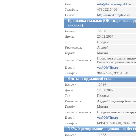
E-mail:
info@traiv-komplekt.ru
Телефон:
+7905215486
Ссылка:
http://traiv-komplekt.ru
Проволока стальная (ОК, сварочная, пр
высадки).
Номер:
12308
Дата:
23.02.2007
Тип:
Продам
Разместил:
Андрей
Город:
Москва
Проволока стальная низкоу
Текст объявления:
Возможны прямые поставки
E-mail:
vas700@list.ru
Телефон:
984-73-29, 993-10-10
Ленты из пружинной стали.
Номер:
12016
Дата:
17.02.2007
Тип:
Продам
Разместил:
Андрей Владимир Алекса
Город:
Москва
Текст объявления:
Продаем ленты из инструм
E-mail:
vas700@list.ru
Телефон:
(495) 993-10-10, 941-679
NEW. Хромирование и цинкование без с
Номер:
11353