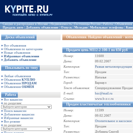
Скидки и распродажи в Москве
|
Недвижимость
|
Гостиницы России
|
Работа
|
Объявления
Продать авто
|
Добавить объявление
|
Отпуск
|
Мелодии
|
Мобильные телефоны
|
Кин
Доска объявлений
Объявления
. Найдено объявлений - всего
Все объявления
Объявления по категориям
Продаем цепь М112-2-100-1 по 650 руб
Новые объявления
Номер:
11600
Избранные объявления
Добавить объявление
Дата:
09.02.2007
Категория:
Разная металлопродукция
Показывать по типу
Тип:
Продам
Любые объявления
Разместил:
Наталья
Объявления
КУПЛЮ
Город:
Барнаул
Объявления
ПРОДАМ
Объявления
ОБМЕН
Текст объявления:
Спецпредложение Продаем 
E-mail:
bzc@mail.ru
Работа
Ссылка:
www.b-z-c.ru
Все вакансии
по разделам:
Продам пластинчатые теплообменники
Номер:
11599
Поиск вакансии
Добавление вакансии
Дата:
09.02.2007
Избранные вакансии
Категория:
Отопительное и насосное
Все резюме
по разделам:
Тип:
Продам
Разместил:
Дубинец Сергей
Поиск резюме