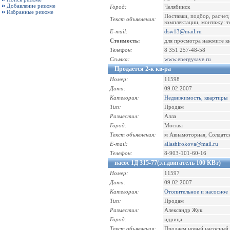
Добавление резюме
Город:
Челябинск
Избранные резюме
Поставки, подбор, расчет
Текст объявления:
комплектации, монтажу: т
E-mail:
dsw13@mail.ru
Стоимость:
для просмотра нажмите к
Телефон:
8 351 257-48-58
Ссылка:
www.energysave.ru
Продается 2-к кв-ра
Номер:
11598
Дата:
09.02.2007
Категория:
Недвижимость, квартиры
Тип:
Продам
Разместил:
Алла
Город:
Москва
Текст объявления:
м Авиамоторная, Солдатский
E-mail:
allashirokova@mail.ru
Телефон:
8-903-101-60-16
насос 1Д 315-77(эл.двигатель 100 КВт)
Номер:
11597
Дата:
09.02.2007
Категория:
Отопительное и насосное
Тип:
Продам
Разместил:
Александр Жук
Город:
идрица
Текст объявления:
Продаем новый насосный а