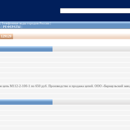
|
Телефонные коды городов России
|
о
|
РЕФЕРАТЫ
|
 129129
цепь М112-2-100-1 по 650 руб. Производство и продажа цепей. ООО «Барнаульский завод 