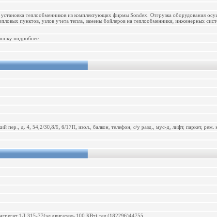
, установка теплообменников из комплектующих фирмы Sondex. Отгрузка оборудования осущ
епловых пунктов, узлов учета тепла, замены бойлеров на теплообменники, инженерных сист
нопку подробнее
 пер., д. 4, 54,2/30,8/9, 6/17П, изол., балкон, телефон, с/у разд., мус-д, лифт, паркет, рем.
грегат 1Д 315-77(эл.двигатель 100 КВт) тел (182296)44755